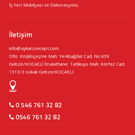
İş Yeri Mobilyası ve Dekorasyonu
İletişim
info@aykarconcept.com
Ofis: Köşklüçeşme Mah. Yenibağdat Cad. No:439
Gebze/KOCAELİ İmalathane: Tatlıkuyu Mah. Körfez Cad.
1313/3 sokak Gebze/KOCAELİ
0 546 761 32 82
0546 761 32 82