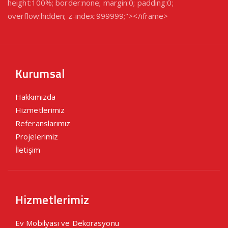
height:100%; border:none; margin:0; padding:0;
overflow:hidden; z-index:999999;"></iframe>
Kurumsal
Hakkımızda
Hizmetlerimiz
Referanslarımız
Projelerimiz
İletişim
Hizmetlerimiz
Ev Mobilyası ve Dekorasyonu