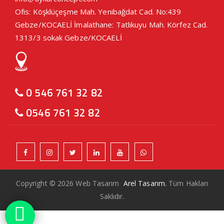
Ofis: Köşklüçeşme Mah. Yenibağdat Cad. No:439
Gebze/KOCAELİ İmalathane: Tatlıkuyu Mah. Körfez Cad.
1313/3 sokak Gebze/KOCAELİ
0 546 761 32 82
0546 761 32 82
Copyright © 2026 Web Tasarım
Arel Tasarım.
Tüm Hakları
Saklıdır.